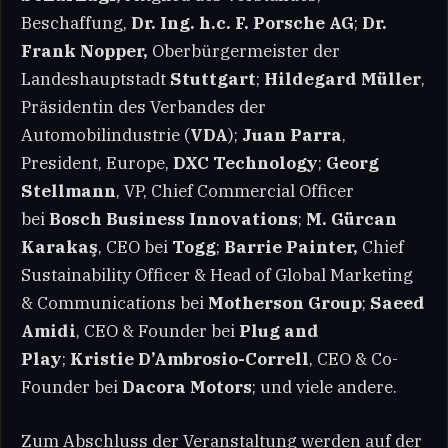
Beschaffung,
Dr. Ing. h.c. F. Porsche AG
;
Dr.
Frank Nopper,
Oberbürgermeister der
Landeshauptstadt
Stuttgart
;
Hildegard Müller
,
Präsidentin des Verbandes der
Automobilindustrie (
VDA
);
Juan Parra
,
President, Europe,
DXC Technology
;
Georg
Stellmann
, VP, Chief Commercial Officer
bei
Bosch Business Innovations
;
M. Gürcan
Karakaş
, CEO bei
Togg
;
Barrie Painter,
Chief
Sustainability Officer & Head of Global Marketing
& Communications bei
Motherson Group
;
Saeed
Amidi
, CEO & Founder bei
Plug and
Play
;
Kristie D’Ambrosio-Correll
, CEO & Co-
Founder bei
Dacora Motors
; und viele andere.
Zum Abschluss der Veranstaltung werden auf der