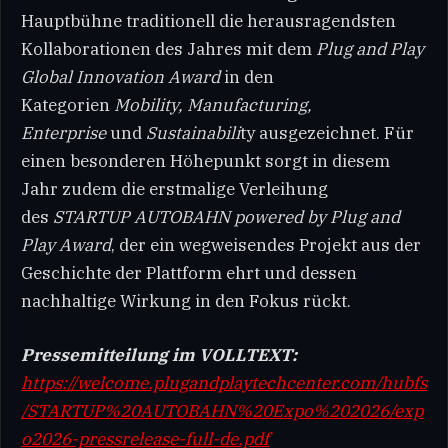
Hauptbühne traditionell die herausragendsten
Kollaborationen des Jahres mit dem
Plug and Play
Global Innovation Award
in den
Kategorien
Mobility, Manufacturing,
Enterprise
und
Sustainabili
ty ausgezeichnet. Für
einen besonderen Höhepunkt sorgt in diesem
Jahr zudem die erstmalige Verleihung
des
STARTUP AUTOBAHN powered by Plug and
Play Award
, der ein wegweisendes Projekt aus der
Geschichte der Plattform ehrt und dessen
nachhaltige Wirkung in den Fokus rückt.
Pressemitteilung im VOLLTEXT:
https://welcome.plugandplaytechcenter.com/hubfs
/STARTUP%20AUTOBAHN%20Expo%202026/exp
o2026-pressrelease-full-de.pdf