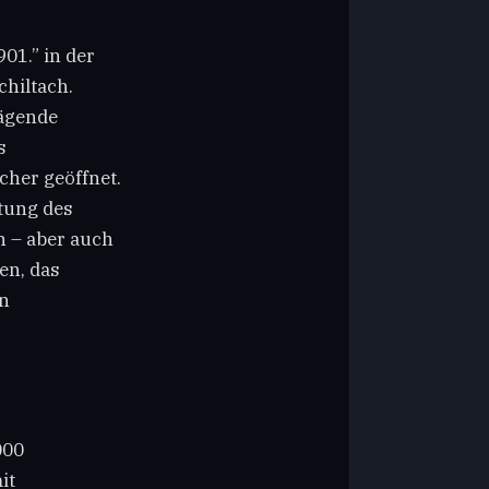
01.” in der
hiltach.
ägende
s
cher geöffnet.
tung des
n – aber auch
en, das
n
000
it