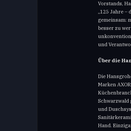
Vorstands, Ha
„125 Jahre – d
gemeinsam: mi
besser zu we
unkonventione
und Verantwo
Über die Han
Die Hansgrohe
Marken AXOR 
Küchenbranche
Schwarzwald 
und Duschsyst
Sanitärkerami
Hand. Einziga