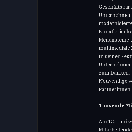
Geschäftspart
Unternehmensg
modernisiert
Künstlerisch
Meilensteine 
multimediale Z
In seiner Fes
Unternehmens 
zum Danken. U
Notwendige v
Partnerinnen 
Tausende Mit
Am 13. Juni w
Mitarbeitende