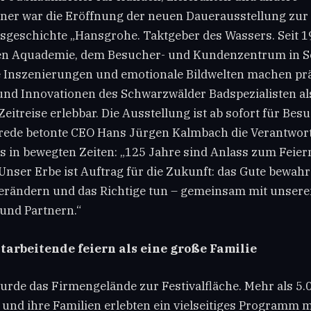
ner war die Eröffnung der neuen Dauerausstellung zur
eschichte „Hansgrohe. Taktgeber des Wassers. Seit 19
en Aquademie, dem Besucher- und Kundenzentrum in Sc
e Inszenierungen und emotionale Bildwelten machen pr
und Innovationen des Schwarzwälder Badspezialisten al
eitreise erlebbar. Die Ausstellung ist ab sofort für Besu
trede betonte CEO Hans Jürgen Kalmbach die Verantwor
in bewegten Zeiten: „125 Jahre sind Anlass zum Feier
nser Erbe ist Auftrag für die Zukunft: das Gute bewahr
erändern und das Richtige tun – gemeinsam mit unsere
und Partnern.“
arbeitende feiern als eine große Familie
urde das Firmengelände zur Festivalfläche. Mehr als 5.
 und ihre Familien erlebten ein vielseitiges Programm m