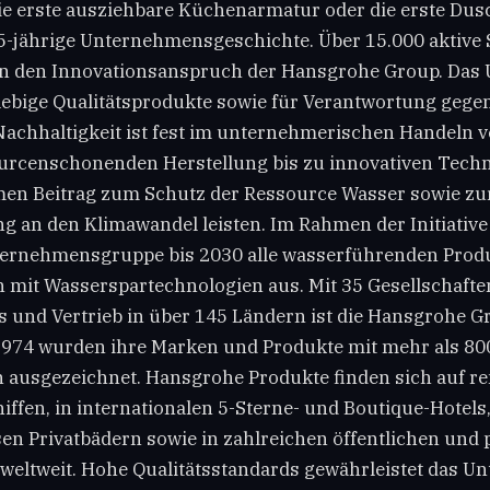
die erste ausziehbare Küchenarmatur oder die erste Du
5-jährige Unternehmensgeschichte. Über 15.000 aktive
en den Innovationsanspruch der Hansgrohe Group. Da
glebige Qualitätsprodukte sowie für Verantwortung geg
achhaltigkeit ist fest im unternehmerischen Handeln v
urcenschonenden Herstellung bis zu innovativen Techn
men Beitrag zum Schutz der Ressource Wasser sowie z
 an den Klimawandel leisten. Im Rahmen der Initiative
nternehmensgruppe bis 2030 alle wasserführenden Prod
h mit Wasserspartechnologien aus. Mit 35 Gesellschafte
 und Vertrieb in über 145 Ländern ist die Hansgrohe G
 1974 wurden ihre Marken und Produkte mit mehr als 80
 ausgezeichnet. Hansgrohe Produkte finden sich auf 
iffen, in internationalen 5-Sterne- und Boutique-Hotels,
sen Privatbädern sowie in zahlreichen öffentlichen und 
weltweit. Hohe Qualitätsstandards gewährleistet das 