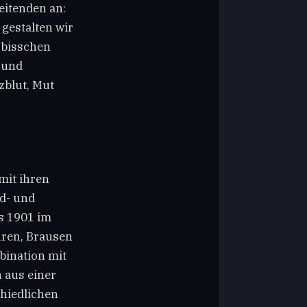
eitenden an:
 gestalten wir
 bisschen
 und
zblut, Mut
mit ihren
d- und
s 1901 im
uren, Brausen
bination mit
 aus einer
chiedlichen