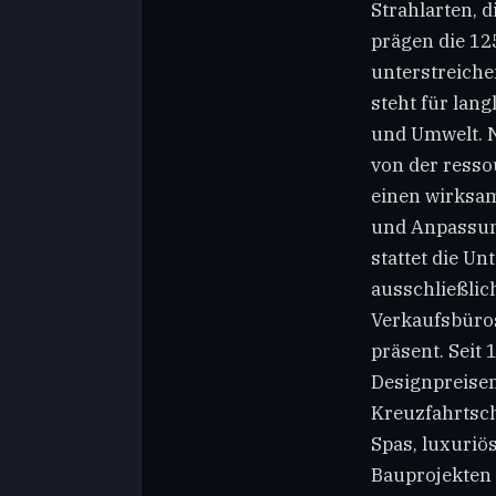
Strahlarten, 
prägen die 12
unterstreich
steht für lan
und Umwelt. N
von der resso
einen wirksa
und Anpassung
stattet die U
ausschließlic
Verkaufsbüros
präsent. Seit
Designpreisen
Kreuzfahrtsch
Spas, luxuriö
Bauprojekten 