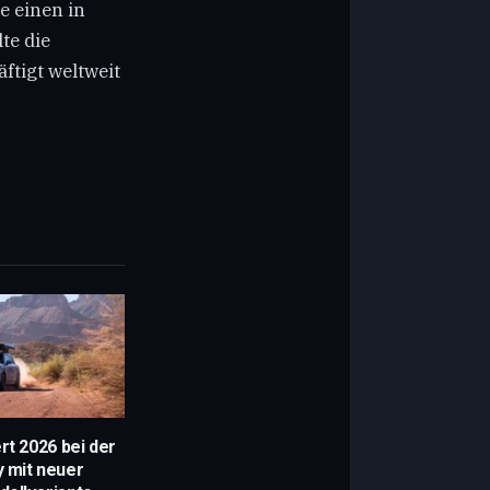
e einen in
te die
tigt weltweit
rt 2026 bei der
y mit neuer