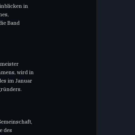
nblicken in
nes,
die Band
meister
mens, wird in
des im Januar
ründers.
Gemeinschaft,
e des