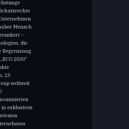
schstange
 Schutzrechte
s Unternehmen
enüber Mensch
erankert –
ologien, die
ur Begrenzung
 „ECO 2030“
ukte
n, 23
roup weltweit
0
renommierten
 in exklusiven
privaten
Unternehmen