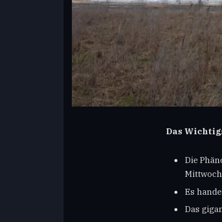
Das Wichtigs
Die Phän
Mittwoch 
Es handel
Das gigan