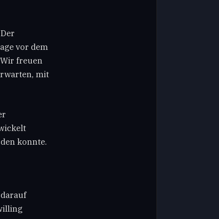
 Der
 Tage vor dem
„Wir freuen
rwarten, mit
er
wickelt
rden konnte.
 darauf
illing