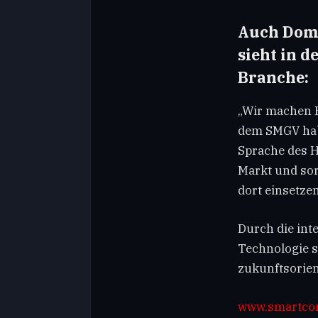
Auch Domi
sieht in 
Branche:
„Wir machen B
dem SMGV habe
Sprache des 
Markt und sor
dort einsetze
Durch die int
Technologie s
zukunftsorie
www.smartco