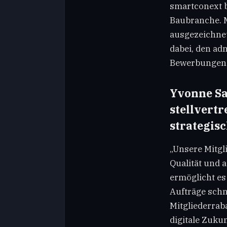
smartconext b
Baubranche. M
ausgezeichne
dabei, den ad
Bewerbungen 
Yvonne Sa
stellvert
strategis
„Unsere Mitgl
Qualität und 
ermöglicht es
Aufträge schn
Mitgliederrab
digitale Zuku