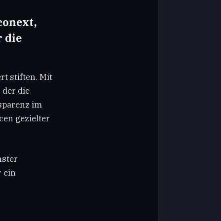
onext,
 die
 stiften. Mit
 der die
sparenz im
cen gezielter
nster
 ein