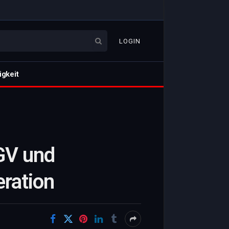
LOGIN
igkeit
GV und
eration