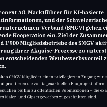
conext AG, Marktführer für KI-basierte
tinformationen, und der Schweizerische
runternehmen-Verband (SMGV) gehen e
ende Kooperation ein. Ziel der Zusammen
nd 1’900 Mitgliedsbetriebe des SMGV akti
ierung ihrer Akquise-Prozesse zu unters
en entscheidenden Wettbewerbsvorteil 
en.
alten SMGV-Mitglieder einen privilegierten Zugang zur 
mit profitieren sie von tagesaktuellen Bauprojektinform
esuchen bis hin zu öffentlichen Submissionen – die exak
es Maler- und Gipsergewerbes zugeschnitten sind.