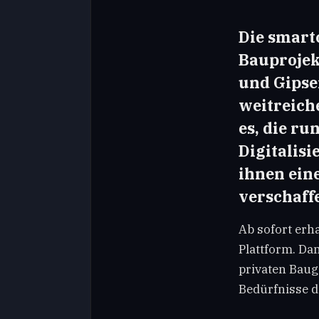
Die smart
Bauprojek
und Gipse
weitreich
es, die ru
Digitalis
ihnen ein
verschaff
Ab sofort erh
Plattform. Da
privaten Baug
Bedürfnisse d