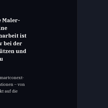
 Maler-
ine
arbeit ist
v bei der
tützen und
zu
smartconext-
ationen – von
t auf die