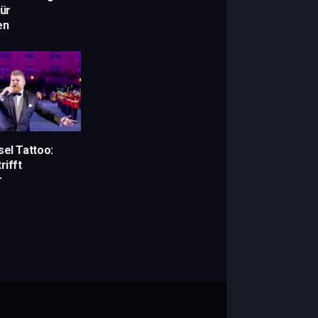
für
en
sel Tattoo:
rifft
r