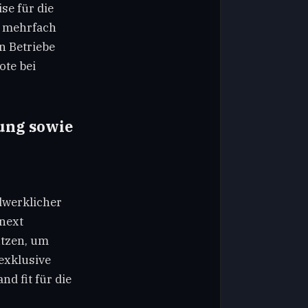
se für die
m mehrfach
 Betriebe
ote bei
rung sowie
dwerklicher
next
utzen, um
 exklusive
d fit für die