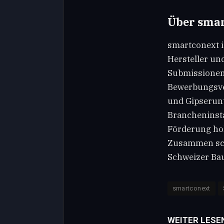
Über smar
smartconext i
Hersteller un
Submissionen 
Bewerbungsver
und Gipserun
Brancheninsta
Förderung hoh
Zusammen scha
Schweizer Bau
smartconext
WEITER LESE