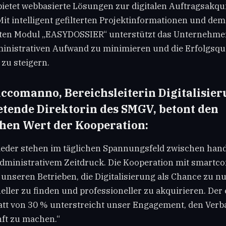
ietet webbasierte Lösungen zur digitalen Auftragsakqui
it intelligent gefilterten Projektinformationen und de
ten Modul „EASYDOSSIER“ unterstützt das Unternehmen
ministrativen Aufwand zu minimieren und die Erfolgsqu
zu steigern.
ccomanno, Bereichsleiterin Digitalisie
retende Direktorin des SMGV, betont den
chen Wert der Kooperation:
ieder stehen im täglichen Spannungsfeld zwischen han
administrativem Zeitdruck. Die Kooperation mit smartco
 unseren Betrieben, die Digitalisierung als Chance zu n
eller zu finden und professioneller zu akquirieren. Der
att von 30 % unterstreicht unser Engagement, den Verban
nft zu machen.“