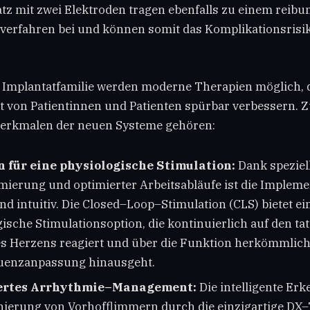
 mit zwei Elektroden tragen ebenfalls zu einem reibu
verfahren bei und können somit das Komplikationsrisi
 Implantatfamilie werden moderne Therapien möglich, d
t von Patientinnen und Patienten spürbar verbessern. 
Merkmalen der neuen Systeme gehören:
 für eine physiologische Stimulation:
Dank speziel
ierung und optimierter Arbeitsabläufe ist die Implem
nd intuitiv. Die Closed–Loop–Stimulation (CLS) bietet ei
ische Stimulationsoption, die kontinuierlich auf den ta
es Herzens reagiert und über die Funktion herkömmlic
uenzanpassung hinausgeht.
ertes Arrhythmie–Management:
Die intelligente Er
nierung von Vorhofflimmern durch die einzigartige DX