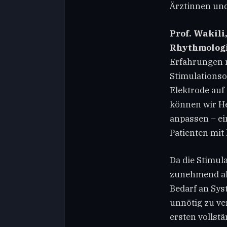
Ärztinnen und 
Prof. Wakili
Rhythmologi
Erfahrungen 
Stimulationso
Elektrode auf 
können wir H
anpassen – ei
Patienten mi
Da die Stimul
zunehmend als
Bedarf an Sys
unnötig zu ver
ersten volls