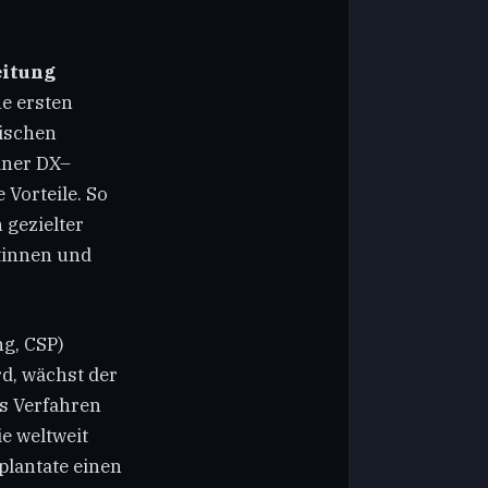
eitung
ne ersten
ischen
iner DX–
 Vorteile. So
gezielter
tinnen und
g, CSP)
d, wächst der
s Verfahren
ie weltweit
lantate einen