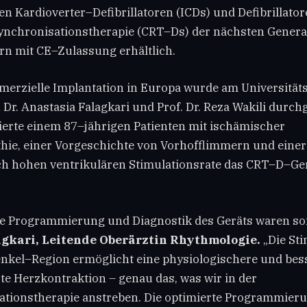
en Kardioverter–Defibrillatoren (ICDs) und Defibrillator
ynchronisationstherapie (CRT–Ds) der nächsten Generat
ern mit CE–Zulassung erhältlich.
merzielle Implantation in Europa wurde am Universität
Dr. Anastasia Falagkari und Prof. Dr. Reza Wakili durch
erte einem 87–jährigen Patienten mit ischämischer
ie, einer Vorgeschichte von Vorhofflimmern und einer
ch hohen ventrikulären Stimulationsrate das CRT–D–Ger
te Programmierung und Diagnostik des Geräts waren sof
agkari, Leitende Oberärztin Rhythmologie.
„Die Sti
nkel–Region ermöglicht eine physiologischere und bes
te Herzkontraktion – genau das, was wir in der
tionstherapie anstreben. Die optimierte Programmier