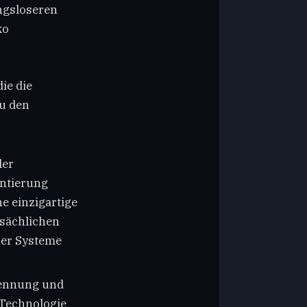
ngsloseren
ko
ie die
Zu den
ler
entierung
ne einzigartige
tsächlichen
her Systeme
kennung und
–Technologie