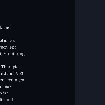
ik und
 ist es,
sen. Mit
, Monitoring
e Therapien.
im Jahr 1963
alen Lösungen
h neue
n ist
tet mit