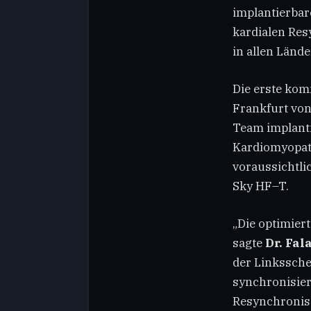
implantierbar
kardialen Res
in allen Länd
Die erste kom
Frankfurt von 
Team implanti
Kardiomyopath
voraussichtli
Sky HF–T.
„Die optimier
sagte
Dr. Fal
der Linkssche
synchronisier
Resynchronisa