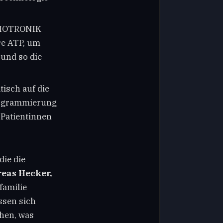
 BIOTRONIK
re ATP, um
 und so die
tisch auf die
rogrammierung
 Patientinnen
die die
reas Hecker,
familie
ssen sich
chen, was