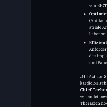
von BIOT
Optimie
(Antitach
atriale A
Lebensqua
Effizien
Anforder
des Impl
und Pati
„Mit Acticor S
kardiologisch
Chief Techn
verbindet bew
Therapien noc