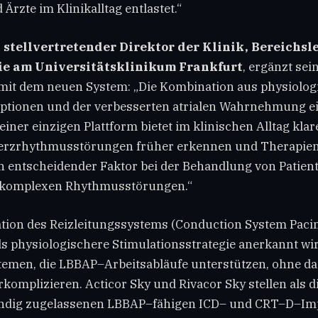
Ärzte im Klinikalltag entlastet.“
, stellvertretender Direktor der Klinik, Bereichsl
e am Universitätsklinikum Frankfurt
, ergänzt sei
mit dem neuen System: „Die Kombination aus physiolog
ptionen und der verbesserten atrialen Wahrnehmung e
einer einzigen Plattform bietet im klinischen Alltag klare
erzrhythmusstörungen früher erkennen und Therapien 
n entscheidender Faktor bei der Behandlung von Patien
t komplexen Rhythmusstörungen.“
ation des Reizleitungssystems (Conduction System Pacin
 physiologischere Stimulationsstrategie anerkannt wir
temen, die LBBAP–Arbeitsabläufe unterstützen, ohne da
komplizieren. Acticor Sky und Rivacor Sky stellen als d
tändig zugelassenen LBBAP–fähigen ICD– und CRT–D–Imp