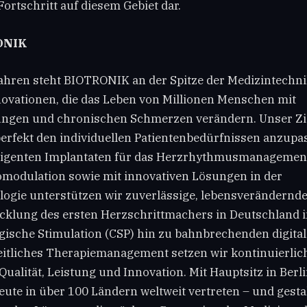
ortschritt auf diesem Gebiet dar.
ONIK
Jahren steht BIOTRONIK an der Spitze der Medizintechn
novationen, die das Leben von Millionen Menschen mit
gen und chronischen Schmerzen verändern. Unser Ziel
erfekt den individuellen Patientenbedürfnissen anzupas
lligenten Implantaten für das Herzrhythmusmanagement
modulation sowie mit innovativen Lösungen in der
logie unterstützen wir zuverlässige, lebensverändernd
cklung des ersten Herzschrittmachers in Deutschland 
gische Stimulation (CSP) hin zu bahnbrechenden digit
eitliches Therapiemanagement setzen wir kontinuierlic
ualität, Leistung und Innovation. Mit Hauptsitz in Berli
te in über 100 Ländern weltweit vertreten – und gestal