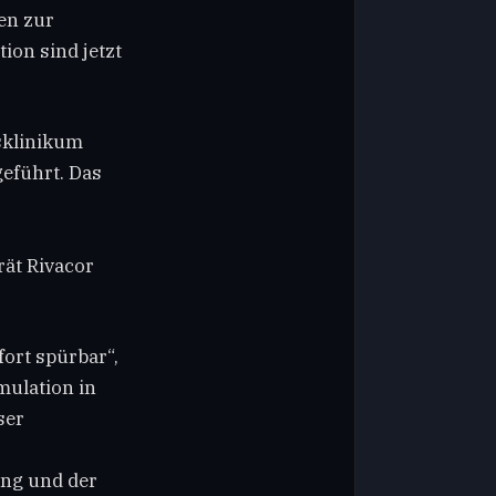
en zur
ion sind jetzt
sklinikum
geführt. Das
ät Rivacor
ort spürbar“,
mulation in
ser
ung und der