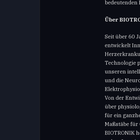
bedeutenden F
Über BIOTR
Seit über 60 
entwickelt In
Herzerkrankun
Technologie p
unseren inte
und die Neuro
Elektrophysio
Von der Entwi
über physiolo
für ein ganzh
Maßstäbe für Q
BIOTRONIK heu