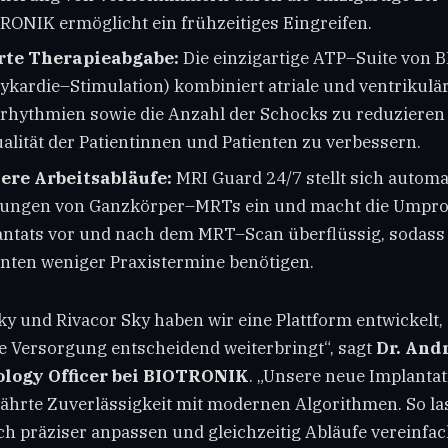
RONIK ermöglicht ein frühzeitiges Eingreifen.
rte Therapieabgabe:
Die einzigartige ATP–Suite von
ykardie–Stimulation) kombiniert atriale und ventrikulä
rrhythmien sowie die Anzahl der Schocks zu reduzieren
lität der Patientinnen und Patienten zu verbessern.
tere Arbeitsabläufe:
MRI Guard 24/7 stellt sich automa
ungen von Ganzkörper–MRTs ein und macht die Ump
antats vor und nach dem MRT–Scan überflüssig, sodass
enten weniger Praxistermine benötigen.
ky und Rivacor Sky haben wir eine Plattform entwickelt, 
e Versorgung entscheidend weiterbringt“, sagt
Dr. And
ology Officer bei BIOTRONIK
. „Unsere neue Implantat
ährte Zuverlässigkeit mit modernen Algorithmen. So la
h präziser anpassen und gleichzeitig Abläufe vereinfa