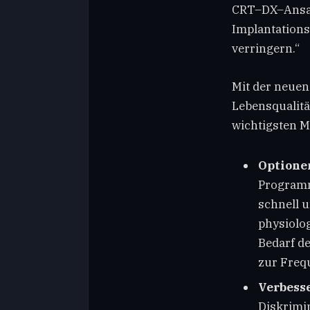
CRT–DX–Ansatz
Implantations
verringern.“
Mit der neuen
Lebensqualitä
wichtigsten 
Optionen
Programm
schnell u
physiolog
Bedarf d
zur Freq
Verbess
Diskrimi